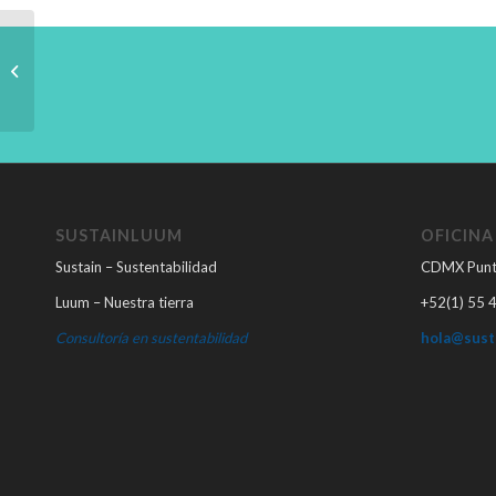
ana
SUSTAINLUUM
OFICINA
Sustain – Sustentabilidad
CDMX Punt
Luum – Nuestra tierra
+52(1) 55 
Consultoría en sustentabilidad
hola@sust