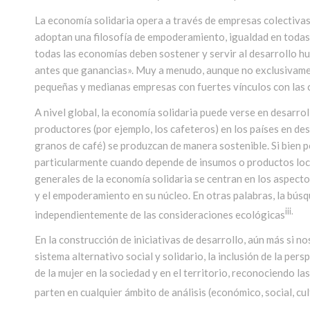
La economía solidaria opera a través de empresas colectivas
adoptan una filosofía de empoderamiento, igualdad en todas l
todas las economías deben sostener y servir al desarrollo h
antes que ganancias». Muy a menudo, aunque no exclusivamen
pequeñas y medianas empresas con fuertes vínculos con las 
A nivel global, la economía solidaria puede verse en desarro
productores (por ejemplo, los cafeteros) en los países en des
granos de café) se produzcan de manera sostenible. Si bien po
particularmente cuando depende de insumos o productos loca
generales de la economía solidaria se centran en los aspecto
y el empoderamiento en su núcleo. En otras palabras, la bús
iii.
independientemente de las consideraciones ecológicas
En la construcción de iniciativas de desarrollo, aún más si no
sistema alternativo social y solidario, la inclusión de la per
de la mujer en la sociedad y en el territorio, reconociendo las
parten en cualquier ámbito de análisis (económico, social, cul