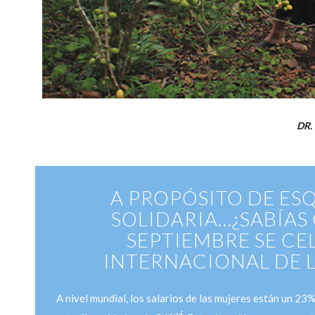
DR. 
A PROPÓSITO DE E
SOLIDARIA…¿SABÍAS
SEPTIEMBRE SE CE
INTERNACIONAL DE L
A nivel mundial, los salarios de las mujeres están un 23
vi