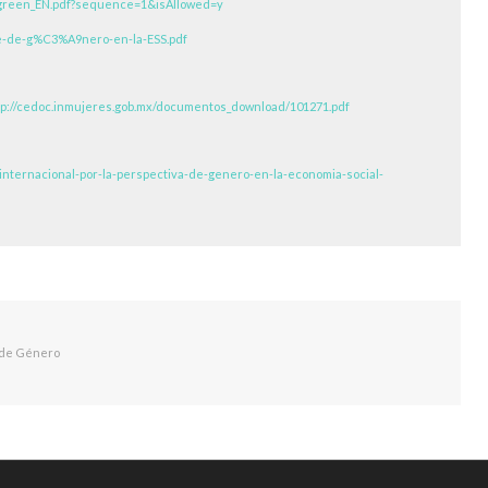
esgreen_EN.pdf?sequence=1&isAllowed=y
ue-de-g%C3%A9nero-en-la-ESS.pdf
tp://cedoc.inmujeres.gob.mx/documentos_download/101271.pdf
-internacional-por-la-perspectiva-de-genero-en-la-economia-social-
r de Género