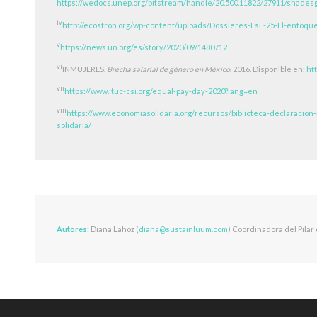
https://wedocs.unep.org/bitstream/handle/20.500.11822/27911/shad
iv
http://ecosfron.org/wp-content/uploads/Dossieres-EsF-25-El-enfoq
v
https://news.un.org/es/story/2020/09/1480712
vi
INMUJERES.
Brecha salarial de género en México
. 2016. Disponible en:
ht
vii
https://www.ituc-csi.org/equal-pay-day-2020?lang=en
viii
https://www.economiasolidaria.org/recursos/biblioteca-declaracion
solidaria/
Autores:
Diana Lahoz (
diana@sustainluum.com
) Coordinadora del Pila