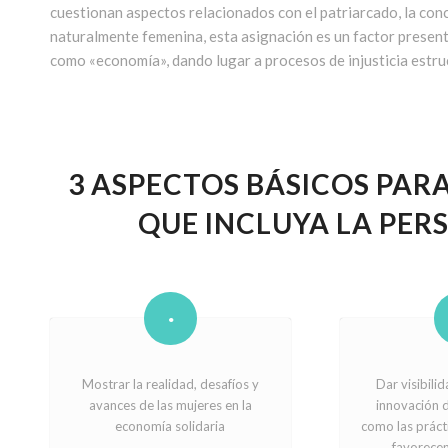
cuestionan aspectos relacionados con el patriarcado, la co
naturalmente femenina, esta asignación es un factor present
como «economía», dando lugar a procesos de injusticia estru
3 ASPECTOS BÁSICOS PAR
QUE INCLUYA LA PER
Mostrar la realidad, desafíos y
Dar visibili
avances de las mujeres en la
innovación d
economía solidaria
como las prácti
favorecen