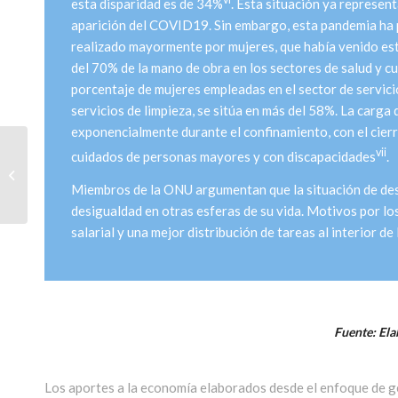
esta disparidad es de 34%
. Esta situación ya represen
aparición del COVID19. Sin embargo, esta pandemia ha p
realizado mayormente por mujeres, que había venido e
del 70% de la mano de obra en los sectores de salud y c
porcentaje de mujeres empleadas en el sector de servicio
servicios de limpieza, se sitúa en más del 58%. La carg
exponencialmente durante el confinamiento, con el cierr
vii
cuidados de personas mayores y con discapacidades
.
De la transparencia a la
rendición de cuentas
Miembros de la ONU argumentan que la situación de desi
desigualdad en otras esferas de su vida. Motivos por lo
salarial y una mejor distribución de tareas al interior de
Fuente: Ela
Los aportes a la economía elaborados desde el enfoque de g