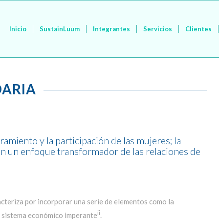
Inicio
SustainLuum
Integrantes
Servicios
Clientes
DARIA
miento y la participación de las mujeres; la
on un enfoque transformador de las relaciones de
acteriza por incorporar una serie de elementos como la
ii
el sistema económico imperante
.