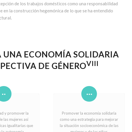
ncepción de los trabajos domésticos como una responsabilidad
e en la construcción hegemónica de lo que se ha entendido
ctural.
A UNA ECONOMÍA SOLIDARIA
VIII
SPECTIVA DE GÉNERO
dad y promover la
Promover la economía solidaria
e las mujeres así
como una estrategia para mejorar
cas igualitarias que
la situación socioeconómica de las
 la autonomía
mujeres y de las niñas