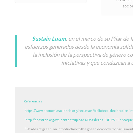
socio
Sustain Luum
, en el marco de su Pilar de 
esfuerzos generados desde la economía solida
la inclusión de la perspectiva de género c
iniciativas y que conduzcan a 
Referencias
i
https://www.economiasolidaria.org/recursos/biblioteca-declaracion-in
ii
http://ecosfron.org/wp-content/uploads/Dossieres-EsF-25-El-enfoq
iii
Shades of green: an introduction to the green economy for parliamen