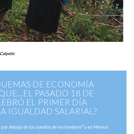
Calpetic
SQUEMAS DE ECONOMÍA
 QUE…EL PASADO 18 DE
LEBRÓ EL PRIMER DÍA
A IGUALDAD SALARIAL?
v
% por debajo de los sueldos de los hombres
y en México